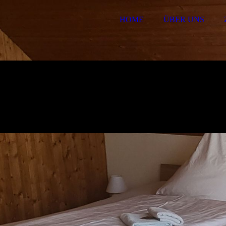
HOME
ÜBER UNS