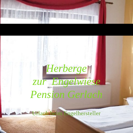
Herberge
zur Engelwiese
Pension Gerlach
Urlaub beim Engelhersteller