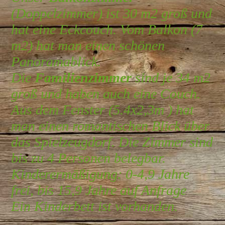
(Doppelzimmer) ist 30 m2 groß und
hat eine Eckcouch. Vom Balkon (7
m2) hat man einen schönen
Panoramablick.
Die
Familienzimmer
sind je 34 m2
groß und haben auch eine Couch.
Aus dem Fenster (5.4x2,3m ) hat
man einen romantischen Blick über
das Spielzeugdorf. Die Zimmer sind
bis zu 4 Personen belegbar.
Kinderermäßigung: 0-4,9 Jahre
frei, bis 15,9 Jahre auf Anfrage
Ein Kinderbett ist vorhanden.