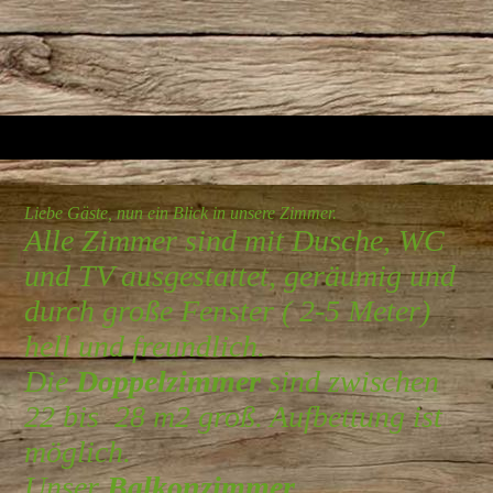
Liebe Gäste, nun ein Blick in unsere Zimmer.
Alle Zimmer sind mit Dusche, WC
und TV ausgestattet, geräumig und
durch große Fenster ( 2-5 Meter)
hell und freundlich.
Die
Doppelzimmer
sind zwischen
22 bis 28 m2 groß. Aufbettung ist
möglich.
Unser
Balkonzimmer